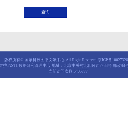
查询
版权所有© 国家科技图书文献中心 All Right Reserved.京ICP备1002732
维护:NSTL数据研究管理中心 地址：北京中关村北四环西路33号 邮政编号：
当前访问次数:6405777