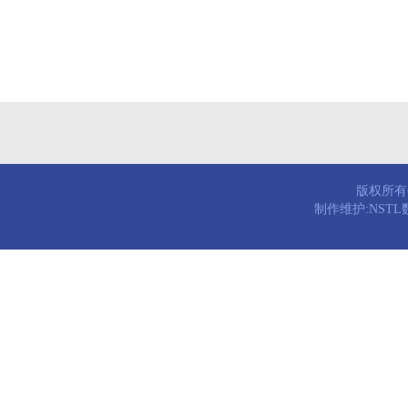
版权所有© 
制作维护:NST