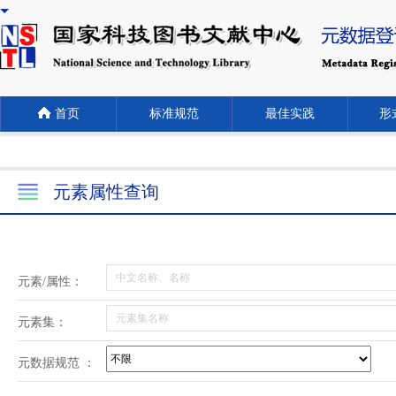
首页
标准规范
最佳实践
形式
元素属性查询
元素/属性：
元素集：
元数据规范 ：