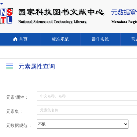
首页
标准规范
最佳实践
形式
元素属性查询
元素/属性：
元素集：
元数据规范 ：