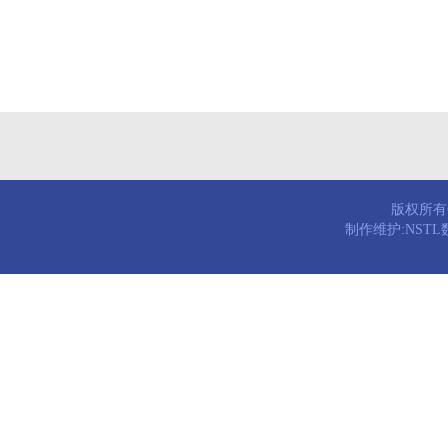
版权所有© 
制作维护:NST