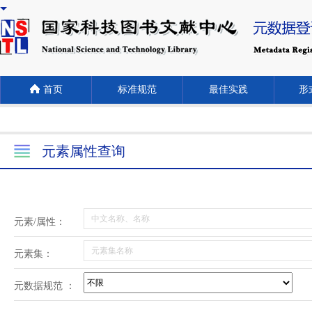
首页
标准规范
最佳实践
形式
元素属性查询
元素/属性：
元素集：
元数据规范 ：