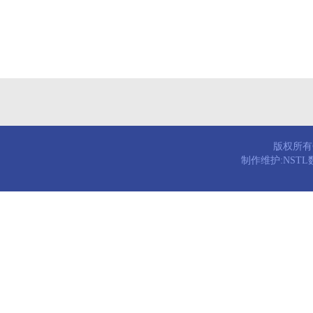
版权所有© 
制作维护:NST