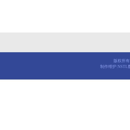
版权所有© 
制作维护:NST