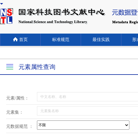
首页
标准规范
最佳实践
形式
元素属性查询
元素/属性：
元素集：
元数据规范 ：