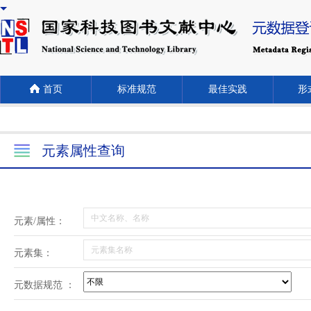
首页
标准规范
最佳实践
形式
元素属性查询
元素/属性：
元素集：
元数据规范 ：