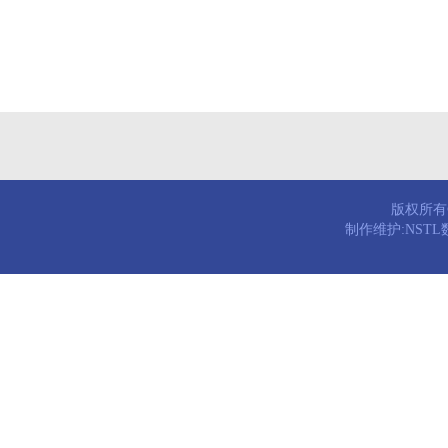
版权所有© 
制作维护:NST