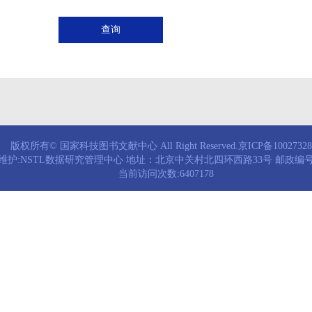
查询
版权所有© 国家科技图书文献中心 All Right Reserved.京ICP备1002732
维护:NSTL数据研究管理中心 地址：北京中关村北四环西路33号 邮政编号：
当前访问次数:6407178