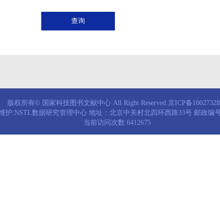
查询
版权所有© 国家科技图书文献中心 All Right Reserved.京ICP备1002732
维护:NSTL数据研究管理中心 地址：北京中关村北四环西路33号 邮政编号：
当前访问次数:6412675