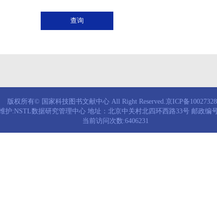
查询
版权所有© 国家科技图书文献中心 All Right Reserved.京ICP备1002732
维护:NSTL数据研究管理中心 地址：北京中关村北四环西路33号 邮政编号：
当前访问次数:6406231