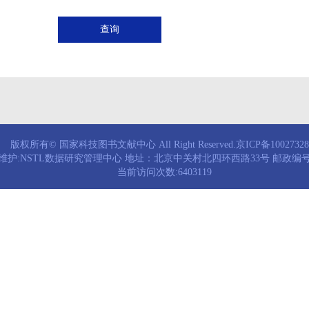
查询
版权所有© 国家科技图书文献中心 All Right Reserved.京ICP备1002732
维护:NSTL数据研究管理中心 地址：北京中关村北四环西路33号 邮政编号：
当前访问次数:6403119