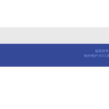
版权所有© 
制作维护:NST