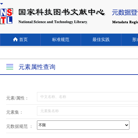
首页
标准规范
最佳实践
形式
元素属性查询
元素/属性：
元素集：
元数据规范 ：