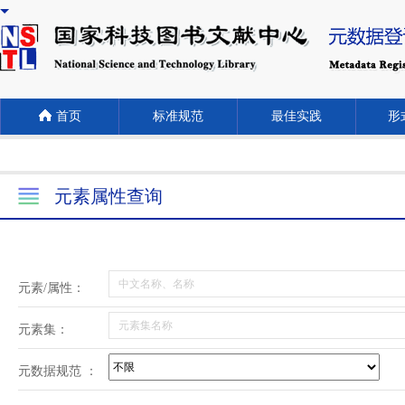
首页
标准规范
最佳实践
形式
元素属性查询
元素/属性：
元素集：
元数据规范 ：