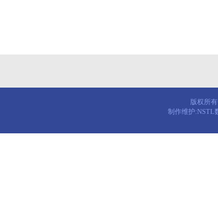
版权所有© 
制作维护:NST