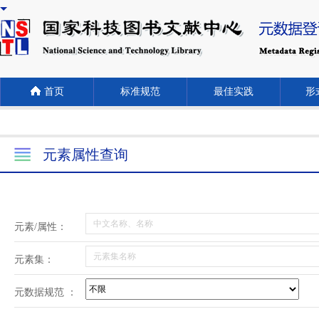
首页
标准规范
最佳实践
形式
元素属性查询
元素/属性：
元素集：
元数据规范 ：