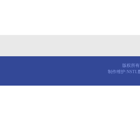
版权所有© 
制作维护:NST