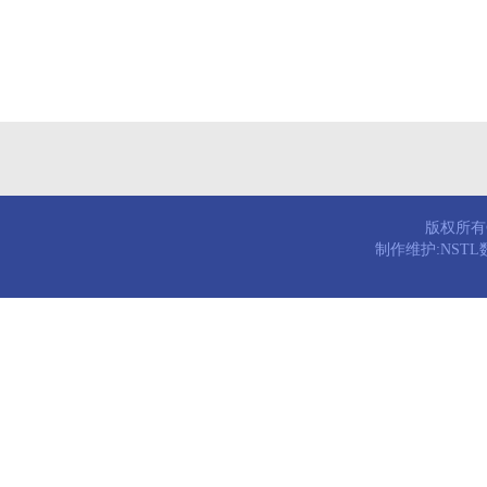
版权所有© 
制作维护:NST