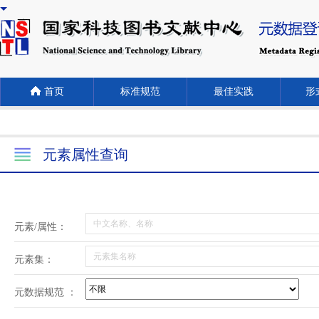
首页
标准规范
最佳实践
形式
元素属性查询
元素/属性：
元素集：
元数据规范 ：