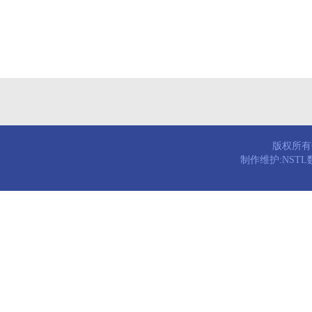
版权所有© 
制作维护:NST