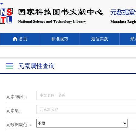
首页
标准规范
最佳实践
形式
元素属性查询
元素/属性：
元素集：
元数据规范 ：