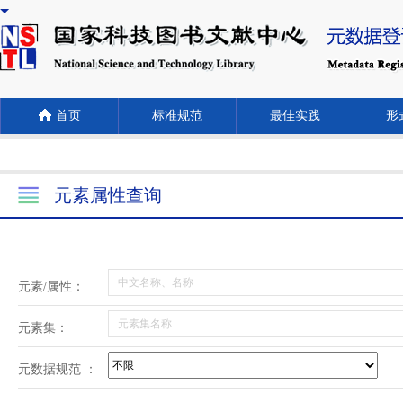
首页
标准规范
最佳实践
形式
元素属性查询
元素/属性：
元素集：
元数据规范 ：