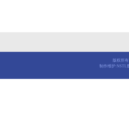
版权所有© 
制作维护:NST