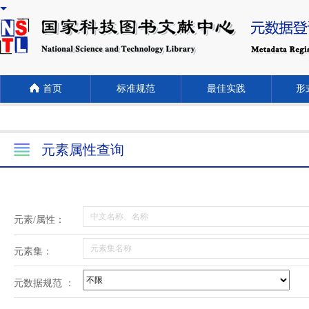
首页
标准规范
最佳实践
形式
元素属性查询
元素/属性：
元素集：
元数据规范 ：