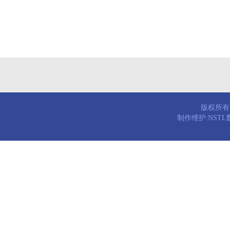
版权所有© 
制作维护:NST