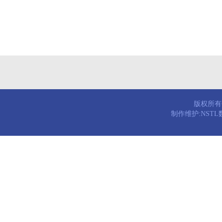
版权所有© 
制作维护:NST