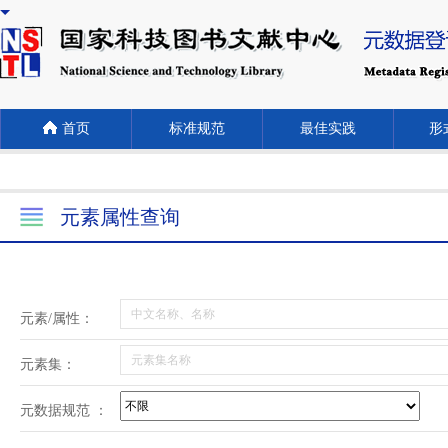
首页
标准规范
最佳实践
形式
元素属性查询
元素/属性：
元素集：
元数据规范 ：