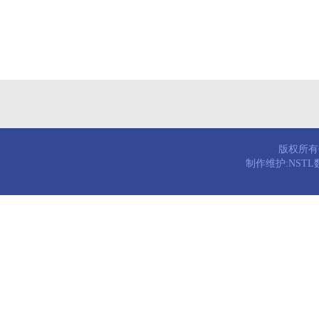
版权所有© 
制作维护:NST