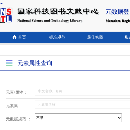
首页
标准规范
最佳实践
形式
元素属性查询
元素/属性：
元素集：
元数据规范 ：