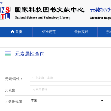
首页
标准规范
最佳实践
形式
元素属性查询
元素/属性：
元素集：
元数据规范 ：