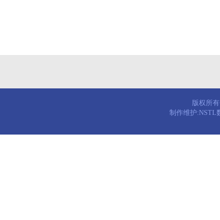
版权所有© 
制作维护:NST