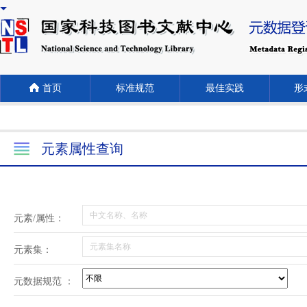
首页
标准规范
最佳实践
形式
元素属性查询
元素/属性：
元素集：
元数据规范 ：