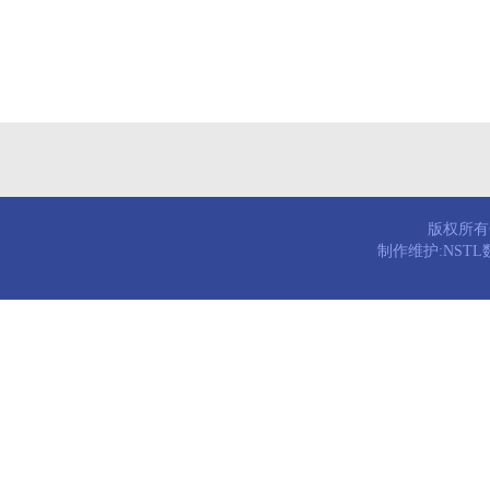
版权所有© 
制作维护:NST