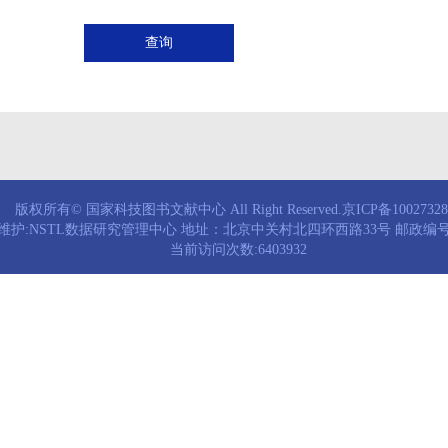
查询
版权所有© 国家科技图书文献中心 All Right Reserved.京ICP备1002732
维护:NSTL数据研究管理中心 地址：北京中关村北四环西路33号 邮政编号：
当前访问次数:6403932