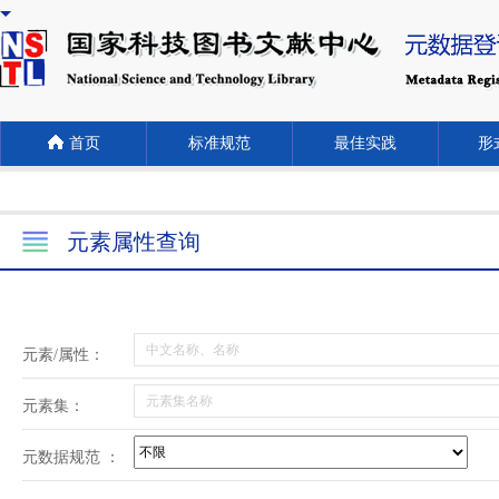
首页
标准规范
最佳实践
形式
元素属性查询
元素/属性：
元素集：
元数据规范 ：