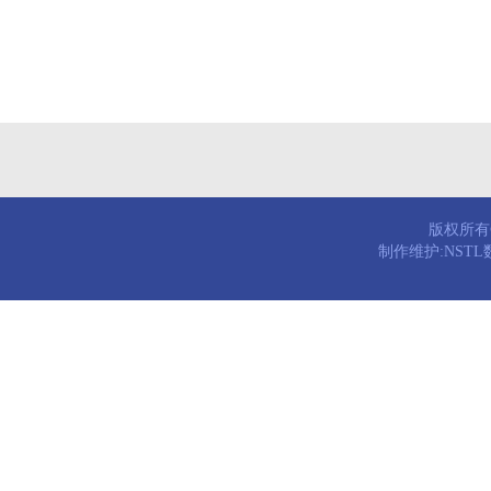
版权所有© 
制作维护:NST