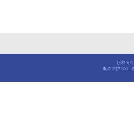
版权所有© 
制作维护:NST