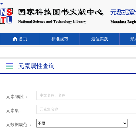
首页
标准规范
最佳实践
形式
元素属性查询
元素/属性：
元素集：
元数据规范 ：