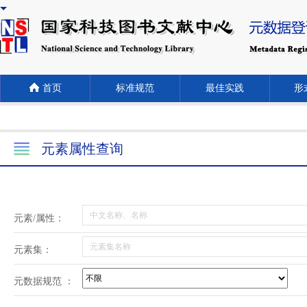
首页
标准规范
最佳实践
形式
元素属性查询
元素/属性：
元素集：
元数据规范 ：