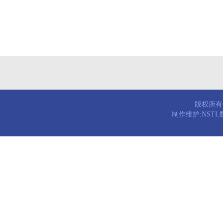
版权所有© 
制作维护:NST