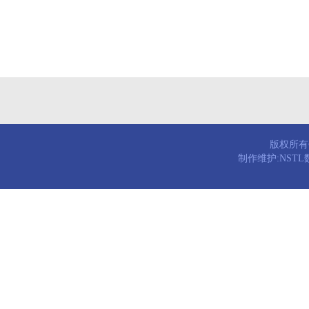
版权所有© 
制作维护:NST