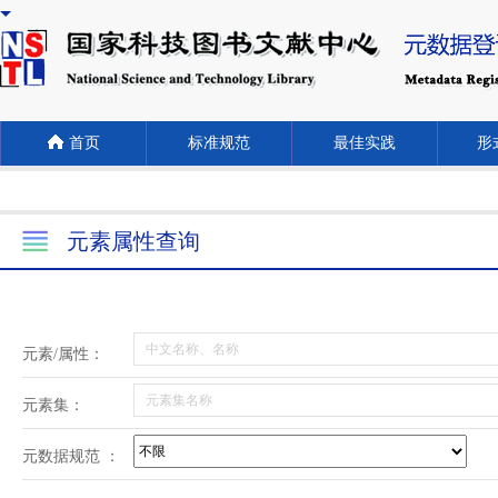
首页
标准规范
最佳实践
形式
元素属性查询
元素/属性：
元素集：
元数据规范 ：