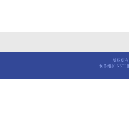
版权所有© 
制作维护:NST