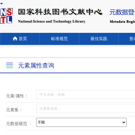
首页
标准规范
最佳实践
形式
元素属性查询
元素/属性：
元素集：
元数据规范 ：