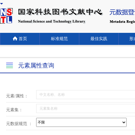
首页
标准规范
最佳实践
形式
元素属性查询
元素/属性：
元素集：
元数据规范 ：