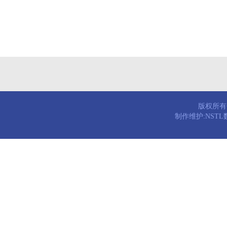
版权所有© 
制作维护:NST