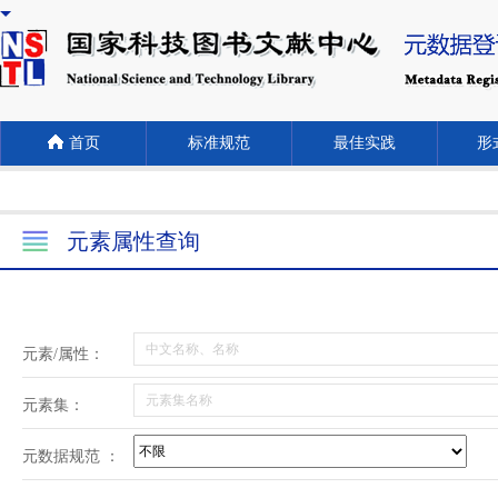
首页
标准规范
最佳实践
形式
元素属性查询
元素/属性：
元素集：
元数据规范 ：