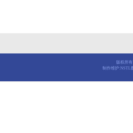
版权所有© 
制作维护:NST