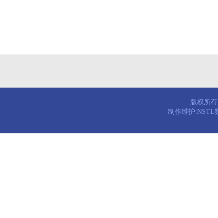
版权所有© 
制作维护:NST