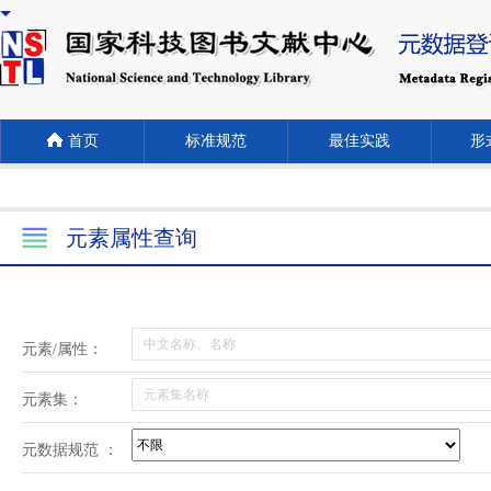
首页
标准规范
最佳实践
形式
元素属性查询
元素/属性：
元素集：
元数据规范 ：