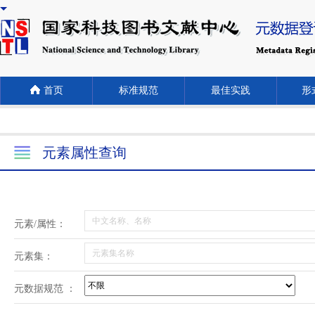
首页
标准规范
最佳实践
形式
元素属性查询
元素/属性：
元素集：
元数据规范 ：