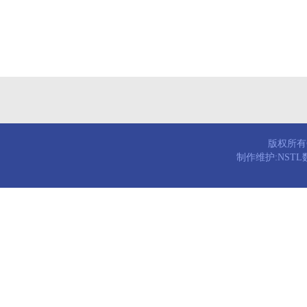
版权所有© 
制作维护:NST