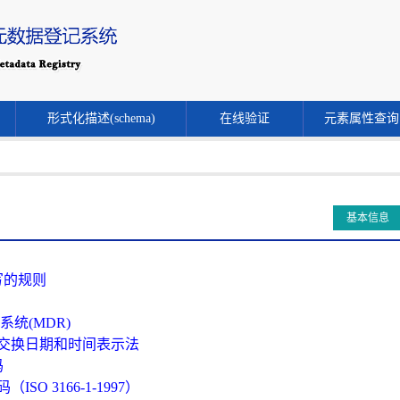
形式化描述(schema)
在线验证
元素属性查询
基本信息
写的规则
册系统(MDR)
式信息交换日期和时间表示法
码
ISO 3166-1-1997）