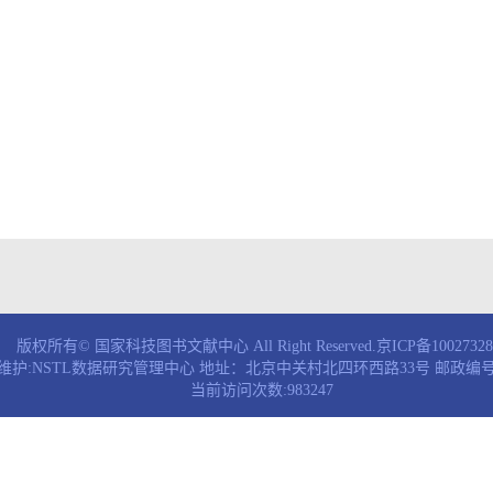
版权所有© 国家科技图书文献中心 All Right Reserved.京ICP备1002732
维护:NSTL数据研究管理中心 地址：北京中关村北四环西路33号 邮政编号：
当前访问次数:983247