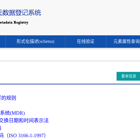
形式化描述(schema)
在线验证
元素属性查询
基本信息
写的规则
册系统(MDR)
式信息交换日期和时间表示法
码
ISO 3166-1-1997）