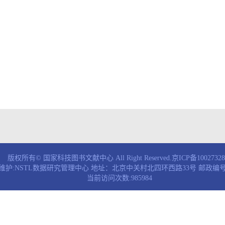
版权所有© 国家科技图书文献中心 All Right Reserved.京ICP备1002732
维护:NSTL数据研究管理中心 地址：北京中关村北四环西路33号 邮政编号：
当前访问次数:985984