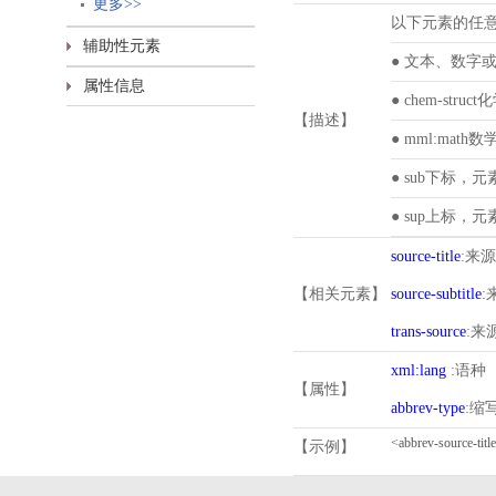
更多>>
以下元素的任
辅助性元素
● 文本、数字
属性信息
● chem-st
【描述】
● mml:ma
● sub下标，
● sup上标，
source-title
:来
【相关元素】
source-subtitle
:
trans-source
:来
xml:lang
:语种
【属性】
abbrev-type
:缩
【示例】