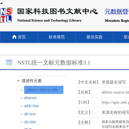
首页
标准规范
最佳实践
形式
NSTL统一文献元数据标准3.1
描述性元素
【中文名称】
来源题名缩写
abbrev-source-title
【名称】
abbrev-source-tit
abstract
【URI】
https://spec.nstl
addr-line
【定义】
来源名称的缩
alt-text
alt-title
【注释】