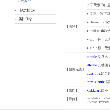
更多>>
以下元素的任
辅助性元素
● 文本、数字
属性信息
● chem-st
【描述】
● mml:ma
● sub下标，
● sup上标，
subtitle
:副题名
alt-title
:交替题
【相关元素】
trans-title
:题名
trans-subtitle
:
【属性】
xml:lang
:语种
【示例】