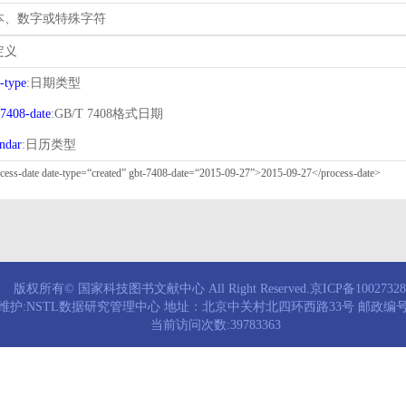
本、数字或特殊字符
定义
e-type
:日期类型
-7408-date
:GB/T 7408格式日期
endar
:日历类型
版权所有© 国家科技图书文献中心 All Right Reserved.京ICP备1002732
维护:NSTL数据研究管理中心 地址：北京中关村北四环西路33号 邮政编号：
当前访问次数:39783363