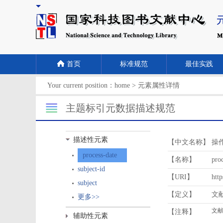
首页
标准规范
最佳实践
Your current position：
home
>
元素属性详情
主题标引元数据描述规范
描述性元素
【中文名称】
操
process-date
【名称】
proc
subject-id
【URI】
http
subject
【定义】
文
更多>>
【注释】
辅助性元素