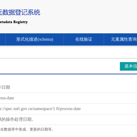
形式化描述(schema)
在线验证
元素属性查询
基本
作日期
ess-date
s://spec.nstl.gov.cn/namespace/1.0/process-date
献的操作处理日期。