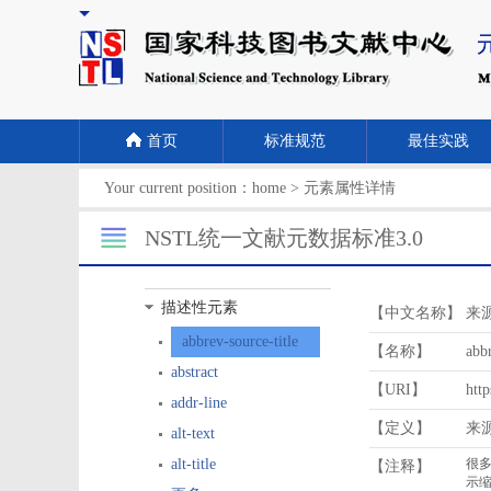
首页
标准规范
最佳实践
Your current position：
home
>
元素属性详情
NSTL统一文献元数据标准3.0
描述性元素
【中文名称】
来
abbrev-source-title
【名称】
abbr
abstract
【URI】
http
addr-line
【定义】
来
alt-text
alt-title
【注释】