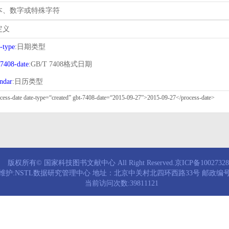
本、数字或特殊字符
定义
e-type
:日期类型
-7408-date
:GB/T 7408格式日期
endar
:日历类型
版权所有© 国家科技图书文献中心 All Right Reserved.京ICP备1002732
维护:NSTL数据研究管理中心 地址：北京中关村北四环西路33号 邮政编号：
当前访问次数:39811121