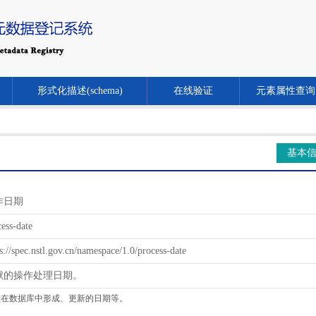
形式化描述(schema)
在线验证
元素属性查询
基本
作日期
ess-date
s://spec.nstl.gov.cn/namespace/1.0/process-date
献的操作处理日期。