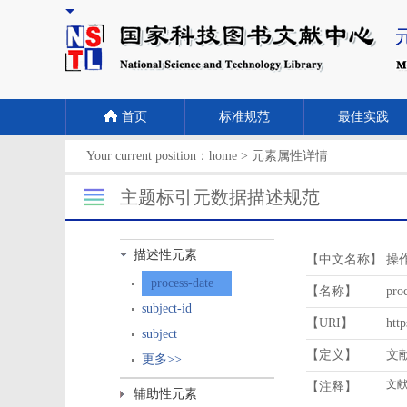
首页
标准规范
最佳实践
Your current position：
home
>
元素属性详情
主题标引元数据描述规范
描述性元素
【中文名称】
操
process-date
【名称】
proc
subject-id
【URI】
http
subject
【定义】
文
更多>>
【注释】
辅助性元素