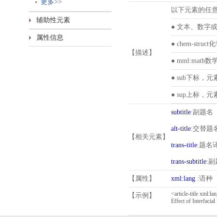
更多>>
以下元素的任
辅助性元素
● 文本、数字
属性信息
● chem-st
【描述】
● mml:ma
● sub下标，
● sup上标，
subtitle
:副题名
alt-title
:交替题
【相关元素】
trans-title
:题名
trans-subtitle
:
【属性】
xml:lang
:语种
【示例】