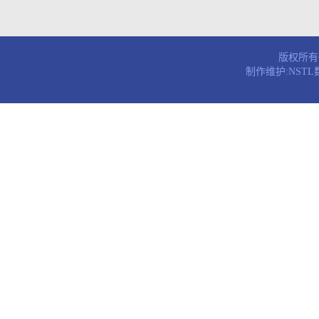
版权所有© 
制作维护:NST