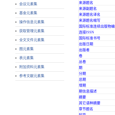
来源题名
会议元素集
来源副题名
基金元素集
来源题名译名
来源题名缩写
操作信息元素集
国际标准连续出版物编
获取管理元素集
连接ISSN
国际标准书号
全文文件元素集
出版日期
图元素集
出版者
卷
表元素集
丛卷
附加资料元素集
期
分期
参考文献元素集
总期
增期
期信息描述
摘要
其它语种摘要
章节题名
起页