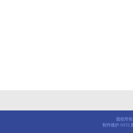
版权所有© 
制作维护:NST