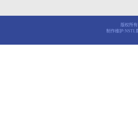
版权所有© 
制作维护:NST