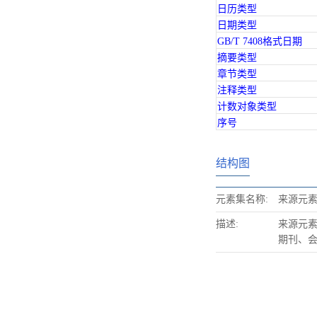
日历类型
日期类型
GB/T 7408格式日期
摘要类型
章节类型
注释类型
计数对象类型
序号
结构图
元素集名称:
来源元
描述:
来源元
期刊、