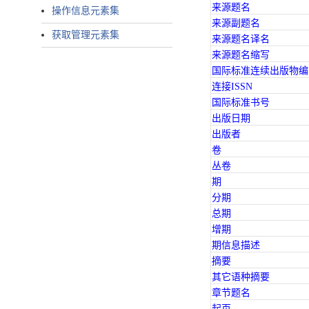
来源题名
操作信息元素集
来源副题名
获取管理元素集
来源题名译名
来源题名缩写
国际标准连续出版物编
连接ISSN
国际标准书号
出版日期
出版者
卷
丛卷
期
分期
总期
增期
期信息描述
摘要
其它语种摘要
章节题名
起页