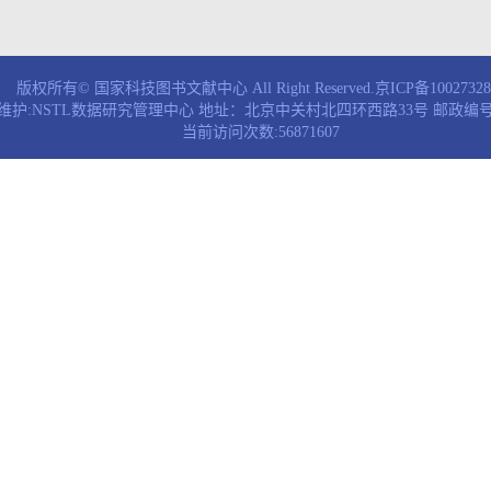
版权所有© 国家科技图书文献中心 All Right Reserved.京ICP备1002732
维护:NSTL数据研究管理中心 地址：北京中关村北四环西路33号 邮政编号：
当前访问次数:56871607