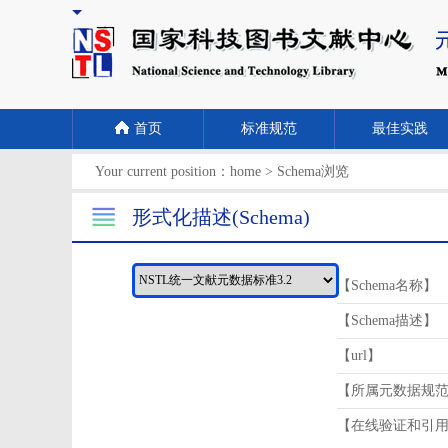
首页
标准规范
最佳实践
Your current position：
home
>
Schema浏览
形式化描述(Schema)
【Schema名称】
【Schema描述】
【url】
【所属元数据规
【在线验证和引