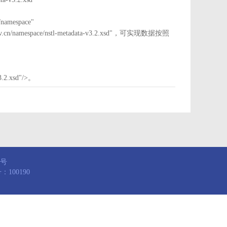
mespace"
nstl.gov.cn/namespace/nstl-metadata-v3.2.xsd"，可实现数据按照
3.2.xsd"/>。
8号
100190