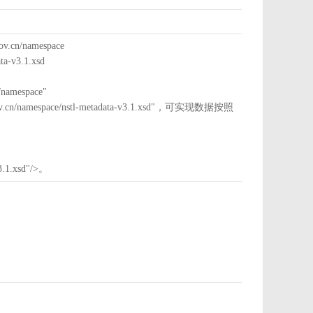
cn/namespace
a-v3.1.xsd
mespace"
nstl.gov.cn/namespace/nstl-metadata-v3.1.xsd"，可实现数据按照
3.1.xsd"/>。