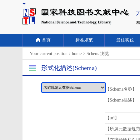
首页
标准规范
最佳实践
Your current position：
home
>
Schema浏览
形式化描述(Schema)
【Schema名称】
【Schema描述】
【url】
【所属元数据规
【在线验证和引