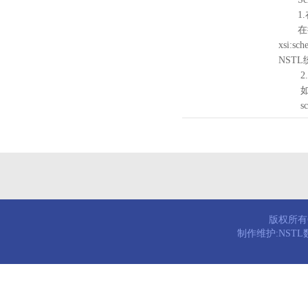
1.
在待验证的
xsi:sc
NST
2.
如需引
schema
版权所有© 
制作维护:NST