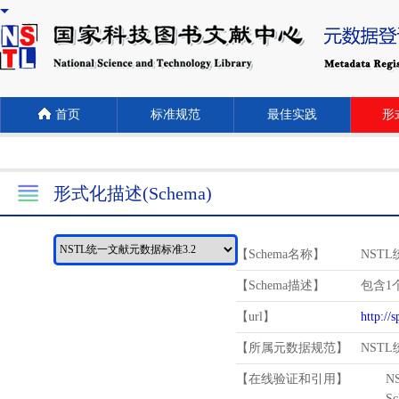
首页
标准规范
最佳实践
形式
形式化描述(Schema)
【Schema名称】
NST
【Schema描述】
包含1个
【url】
http://
【所属元数据规范】
NST
【在线验证和引用】
N
Schema