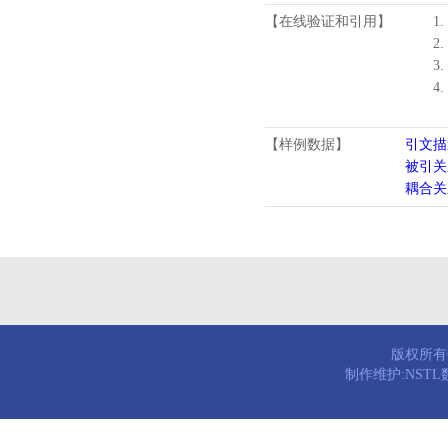
【在线验证和引用】
1.
2.
3.
4
【样例数据】
引文描
被引关
耦合关
版权所有© 
制作维护:NST