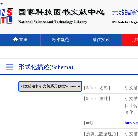
首页
标准规范
最佳实践
形式
形式化描述(Schema)
【Schema名称】
引文描
【Schema描述】
引文描
日上传
变化。
【url】
http://
【所属元数据规范】
引文描