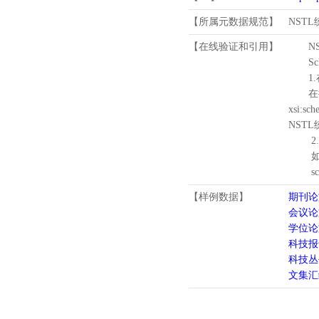
【所属元数据规范】
NST
【在线验证和引用】
N
Schema
1.
在待验证的
xsi:sc
NST
2.
如需引
schema
【样例数据】
期刊论
会议论
学位论
科技报
科技丛
文集汇