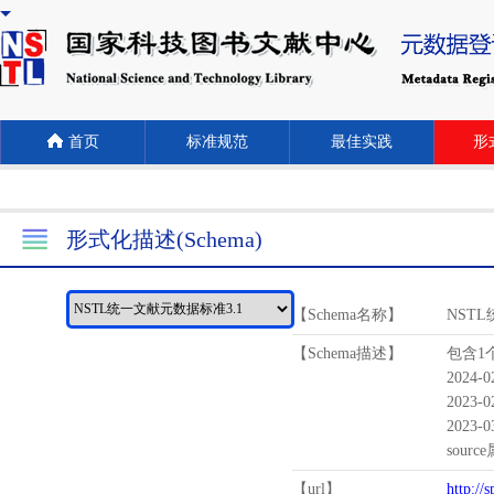
首页
标准规范
最佳实践
形式
形式化描述(Schema)
【Schema名称】
NST
【Schema描述】
包含1个
2024-
2023-
2023-
sour
【url】
http://